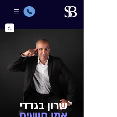
שרון בגדדי
א
מן חושים