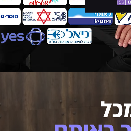
 | גפן
כל