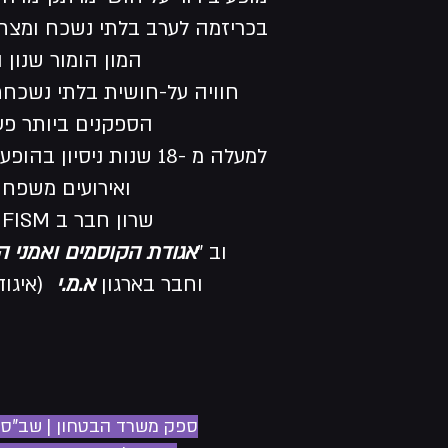
בכריזמה לערב בלתי נשכח ומצחי
המון הומור שנון ו
חוויה על-חושית בלתי נשכח
הספקנים ביותר פעו
למעלה מ -18 שנות ניסיון
ואירועים משפח
שרון חבר ב FISM העולמית
וב "
אגודת הקוסמים ואמני 
וחבר בארגון
א.מ.י
(איגוד
ספק
משרד הבטחון | שב"ס 