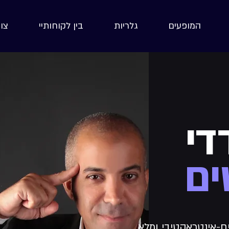
המופעים
גלריות
בין לקוחותיי
צו
די
ים
ם-אינטראקטיבי ומלא