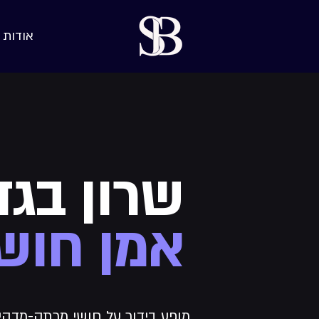
אודות
שרון בגד
א
מן חוש
מופע בידור על חושי מרתק-מדהי