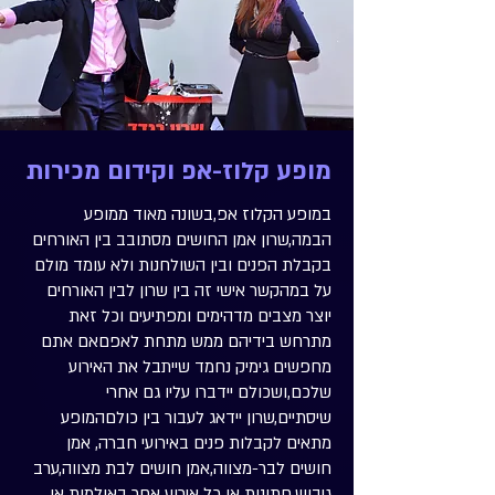
מופע קלוז-אפ וקידום מכירות
במופע הקלוז אפ,בשונה מאוד ממופע
הבמה,שרון אמן החושים מסתובב בין האורחים
בקבלת הפנים ובין השולחנות ולא עומד מולם
על במהקשר אישי זה בין שרון לבין האורחים
יוצר מצבים מדהימים ומפתיעים וכל זאת
מתרחש בידיהם ממש מתחת לאפםאם אתם
מחפשים גימיק נחמד שייתבל את האירוע
שלכם,ושכולם יידברו עליו גם אחרי
שיסתיים,שרון יידאג לעבור בין כולםהמופע
מתאים לקבלות פנים באירועי חברה, אמן
חושים לבר-מצווה,אמן חושים לבת מצווה,ערב
גיבוש,חתונות או כל אירוע אחר באולמות או