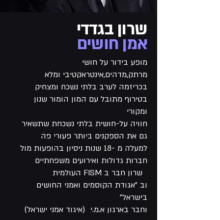
שרון בגדדי
א
מן חושים
מופע בידור על חושי
מרתק,מדהים,אינטראקטיבי ומלא
בכריזמה לערב בלתי נשכח ומצחיק
בטירוף מתובל עם המון הומור שנון
ומקורי
חוויה על-חושית בלתי נשכחת שתשאיר
גם את הספקנים ביותר פעורי פה
למעלה מ -18 שנות ניסיון בהופעות מול
חברות גדולות ואירועים משפחתיים
שרון חבר ב FISM העולמית
וב "אגודת הקוסמים ואמני החושים
בישראל"
וחבר בארגון א.מ.י (איגוד אמני ישראל)